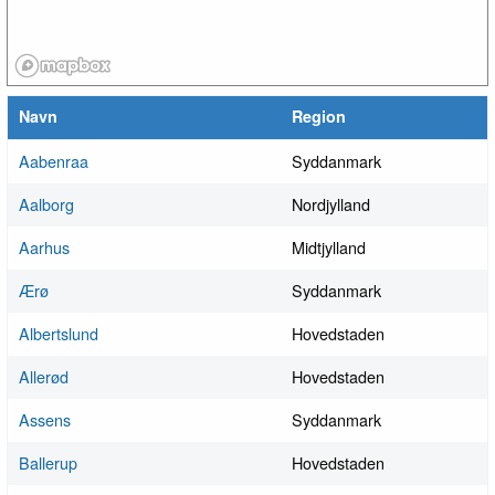
Navn
Region
Aabenraa
Syddanmark
Aalborg
Nordjylland
Aarhus
Midtjylland
Ærø
Syddanmark
Albertslund
Hovedstaden
Allerød
Hovedstaden
Assens
Syddanmark
Ballerup
Hovedstaden