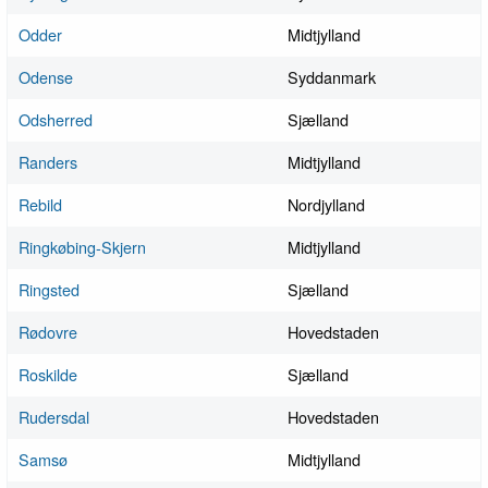
Odder
Midtjylland
Odense
Syddanmark
Odsherred
Sjælland
Randers
Midtjylland
Rebild
Nordjylland
Ringkøbing-Skjern
Midtjylland
Ringsted
Sjælland
Rødovre
Hovedstaden
Roskilde
Sjælland
Rudersdal
Hovedstaden
Samsø
Midtjylland