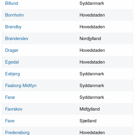
Billund
Syddanmark
Bornholm
Hovedstaden
Brøndby
Hovedstaden
Brønderslev
Nordjylland
Dragør
Hovedstaden
Egedal
Hovedstaden
Esbjerg
Syddanmark
Faaborg-Midtfyn
Syddanmark
Fanø
Syddanmark
Favrskov
Midtjylland
Faxe
Sjælland
Fredensborg
Hovedstaden