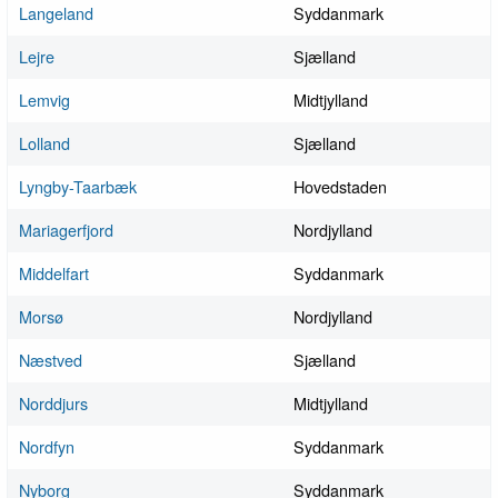
Langeland
Syddanmark
Lejre
Sjælland
Lemvig
Midtjylland
Lolland
Sjælland
Lyngby-Taarbæk
Hovedstaden
Mariagerfjord
Nordjylland
Middelfart
Syddanmark
Morsø
Nordjylland
Næstved
Sjælland
Norddjurs
Midtjylland
Nordfyn
Syddanmark
Nyborg
Syddanmark