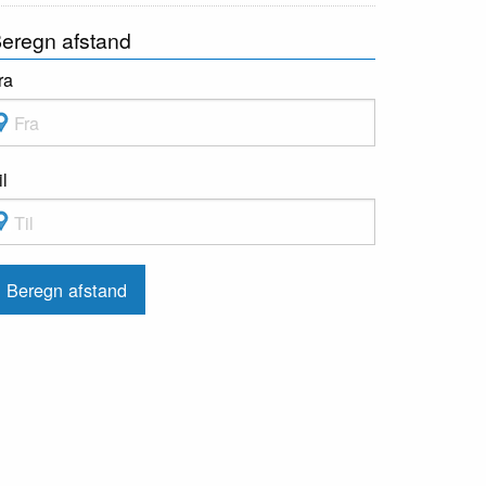
eregn afstand
ra
il