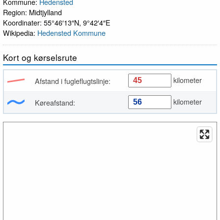
Kommune:
Hedensted
Region: Midtjylland
Koordinater: 55°46′13″N, 9°42′4″E
Wikipedia:
Hedensted Kommune
Kort og kørselsrute
kilometer
Afstand i fugleflugtslinje:
kilometer
Køreafstand: